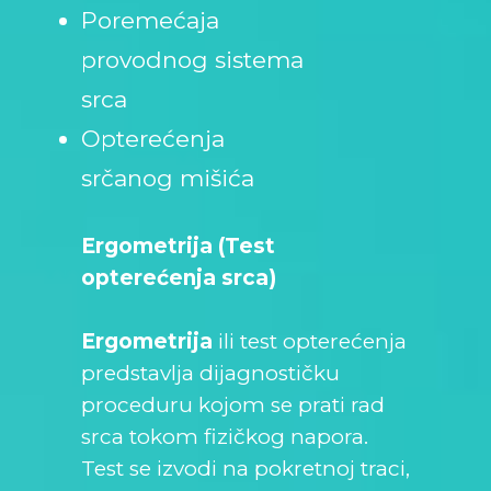
Poremećaja
provodnog sistema
srca
Opterećenja
srčanog mišića
Ergometrija (Test
opterećenja srca)
Ergometrija
ili test opterećenja
predstavlja dijagnostičku
proceduru kojom se prati rad
srca tokom fizičkog napora.
Test se izvodi na pokretnoj traci,