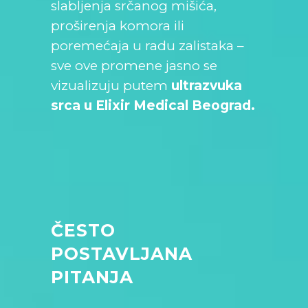
slabljenja srčanog mišića,
proširenja komora ili
poremećaja u radu zalistaka –
sve ove promene jasno se
vizualizuju putem
ultrazvuka
srca u Elixir Medical Beograd.
ČESTO
POSTAVLJANA
PITANJA