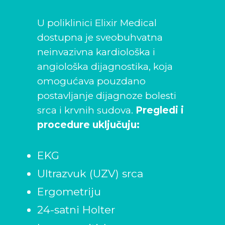
U poliklinici Elixir Medical
dostupna je sveobuhvatna
neinvazivna kardiološka i
angiološka dijagnostika, koja
omogućava pouzdano
postavljanje dijagnoze bolesti
srca i krvnih sudova.
Pregledi i
procedure uključuju:
EKG
Ultrazvuk (UZV) srca
Ergometriju
24-satni Holter