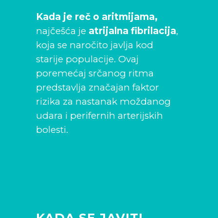
Kada je reč o aritmijama,
najčešća je
atrijalna fibrilacija
,
koja se naročito javlja kod
starije populacije. Ovaj
poremećaj srčanog ritma
predstavlja značajan faktor
rizika za nastanak moždanog
udara i perifernih arterijskih
bolesti.
KADA SE JAVITI