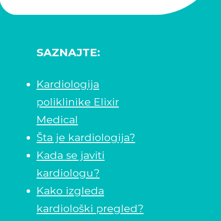
Kardiologija
SAZNAJTE:
Kardiologija
poliklinike Elixir
Medical
Šta je kardiologija?
Kada se javiti
kardiologu?
Kako izgleda
kardiološki pregled?