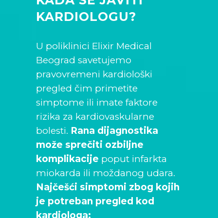
KARDIOLOGU?
U poliklinici Elixir Medical
Beograd savetujemo
pravovremeni kardiološki
pregled čim primetite
simptome ili imate faktore
rizika za kardiovaskularne
bolesti.
Rana dijagnostika
može sprečiti ozbiljne
komplikacije
poput infarkta
miokarda ili moždanog udara.
Najčešći simptomi zbog kojih
je potreban pregled kod
kardiologa: