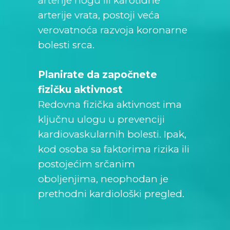
arterije nogu ili karotidne
arterije vrata, postoji veća
verovatnoća razvoja koronarne
bolesti srca.
Planirate da započnete
fizičku aktivnost
Redovna fizička aktivnost ima
ključnu ulogu u prevenciji
kardiovaskularnih bolesti. Ipak,
kod osoba sa faktorima rizika ili
postojećim srčanim
oboljenjima, neophodan je
prethodni kardiološki pregled.