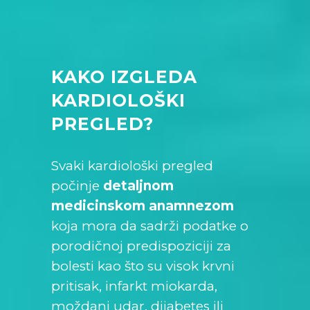
KAKO IZGLEDA
KARDIOLOŠKI
PREGLED?
Svaki kardiološki pregled
počinje
detaljnom
medicinskom anamnezom
koja mora da sadrži podatke o
porodičnoj predispoziciji za
bolesti kao što su visok krvni
pritisak, infarkt miokarda,
moždani udar, dijabetes ili