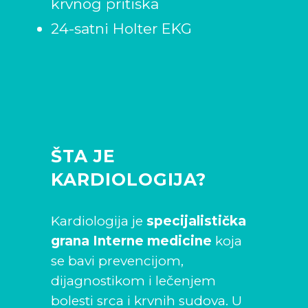
krvnog pritiska
24-satni Holter EKG
ŠTA JE
KARDIOLOGIJA?
Kardiologija je
specijalistička
grana Interne medicine
koja
se bavi prevencijom,
dijagnostikom i lečenjem
bolesti srca i krvnih sudova. U