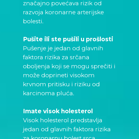
značajno povećava rizik od
razvoja koronarne arterijske
bolesti.
Pušite ili ste pušili u prošlosti
Pušenje je jedan od glavnih
faktora rizika za srčana
oboljenja koji se mogu sprečiti i
može doprineti visokom
krvnom pritisku i riziku od
karcinoma pluća.
Imate visok holesterol
Visok holesterol predstavlja
jedan od glavnih faktora rizika
za koronarnu bolest srca.