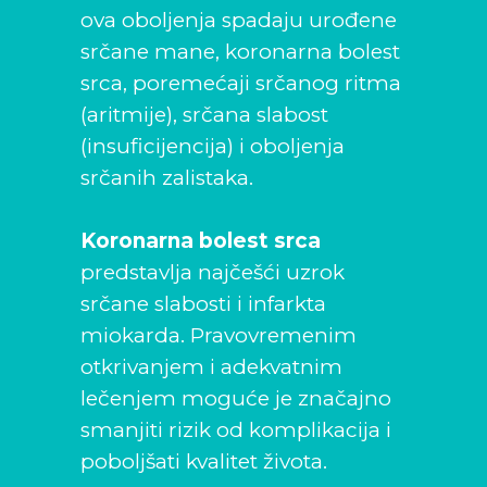
ova oboljenja spadaju urođene
srčane mane, koronarna bolest
srca, poremećaji srčanog ritma
(aritmije), srčana slabost
(insuficijencija) i oboljenja
srčanih zalistaka.
Koronarna bolest srca
predstavlja najčešći uzrok
srčane slabosti i infarkta
miokarda. Pravovremenim
otkrivanjem i adekvatnim
lečenjem moguće je značajno
smanjiti rizik od komplikacija i
poboljšati kvalitet života.