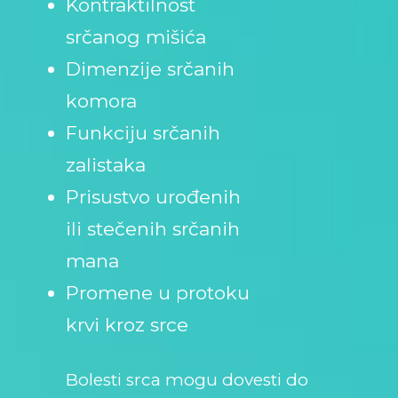
Kontraktilnost
srčanog mišića
Dimenzije srčanih
komora
Funkciju srčanih
zalistaka
Prisustvo urođenih
ili stečenih srčanih
mana
Promene u protoku
krvi kroz srce
Bolesti srca mogu dovesti do