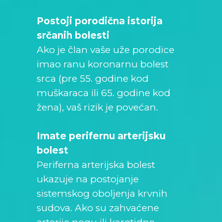
Postoji porodična istorija
srčanih bolesti
Ako je član vaše uže porodice
imao ranu koronarnu bolest
srca (pre 55. godine kod
muškaraca ili 65. godine kod
žena), vaš rizik je povećan.
Imate perifernu arterijsku
bolest
Periferna arterijska bolest
ukazuje na postojanje
sistemskog oboljenja krvnih
sudova. Ako su zahvaćene