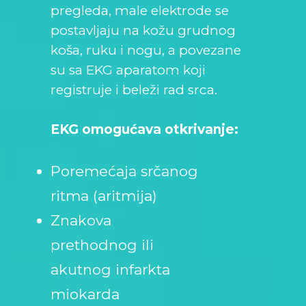
pregleda, male elektrode se
postavljaju na kožu grudnog
koša, ruku i nogu, a povezane
su sa EKG aparatom koji
registruje i beleži rad srca.
EKG omogućava otkrivanje:
Poremećaja srčanog
ritma (aritmija)
Znakova
prethodnog ili
akutnog infarkta
miokarda