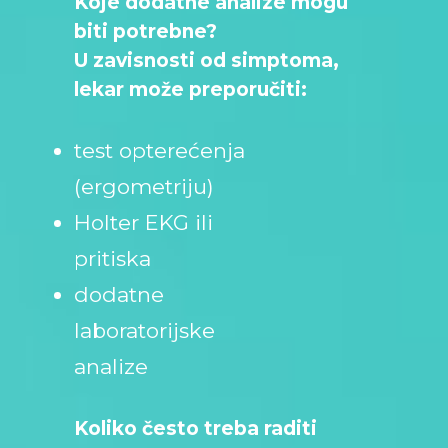
Koje dodatne analize mogu
biti potrebne?
U zavisnosti od simptoma,
lekar može preporučiti:
test opterećenja
(ergometriju)
Holter EKG ili
pritiska
dodatne
laboratorijske
analize
Koliko često treba raditi