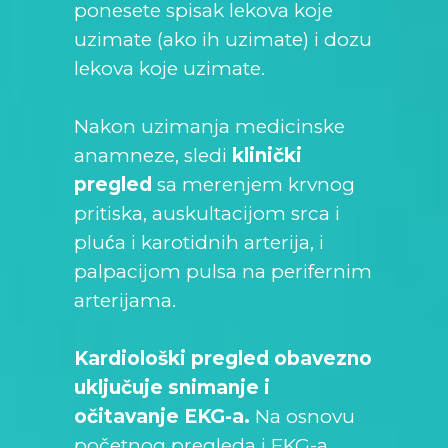
ponesete spisak lekova koje
uzimate (ako ih uzimate) i dozu
lekova koje uzimate.
Nakon uzimanja medicinske
anamneze, sledi
klinički
pregled
sa merenjem krvnog
pritiska, auskultacijom srca i
pluća i karotidnih arterija, i
palpacijom pulsa na perifernim
arterijama.
Kardiološki pregled obavezno
uključuje snimanje i
očitavanje EKG-a.
Na osnovu
početnog pregleda i EKG-a,