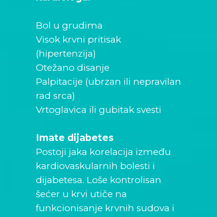
Bol u grudima
Visok krvni pritisak
(hipertenzija)
Otežano disanje
Palpitacije (ubrzan ili nepravilan
rad srca)
Vrtoglavica ili gubitak svesti
Imate dijabetes
Postoji jaka korelacija između
kardiovaskularnih bolesti i
dijabetesa. Loše kontrolisan
šećer u krvi utiče na
funkcionisanje krvnih sudova i