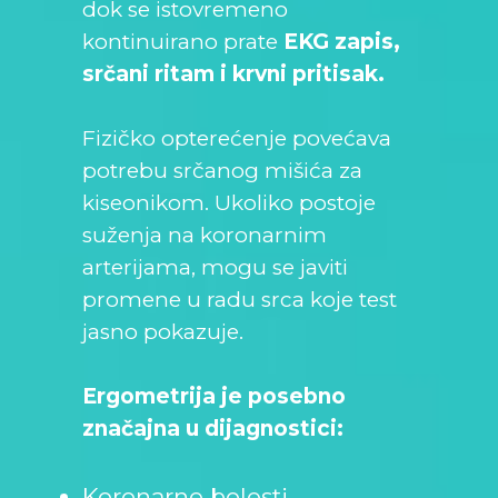
dok se istovremeno
kontinuirano prate
EKG zapis,
srčani ritam i krvni pritisak.
Fizičko opterećenje povećava
potrebu srčanog mišića za
kiseonikom. Ukoliko postoje
suženja na koronarnim
arterijama, mogu se javiti
promene u radu srca koje test
jasno pokazuje.
Ergometrija je posebno
značajna u dijagnostici:
Koronarne bolesti