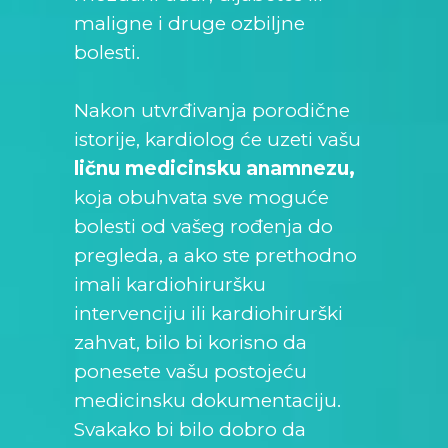
maligne i druge ozbiljne
bolesti.
Nakon utvrđivanja porodične
istorije, kardiolog će uzeti vašu
ličnu medicinsku anamnezu,
koja obuhvata sve moguće
bolesti od vašeg rođenja do
pregleda, a ako ste prethodno
imali kardiohiruršku
intervenciju ili kardiohirurški
zahvat, bilo bi korisno da
ponesete vašu postojeću
medicinsku dokumentaciju.
Svakako bi bilo dobro da