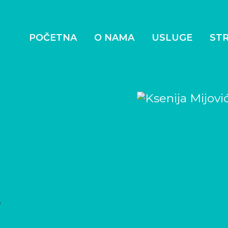
POČETNA
O NAMA
USLUGE
STR
ć
S