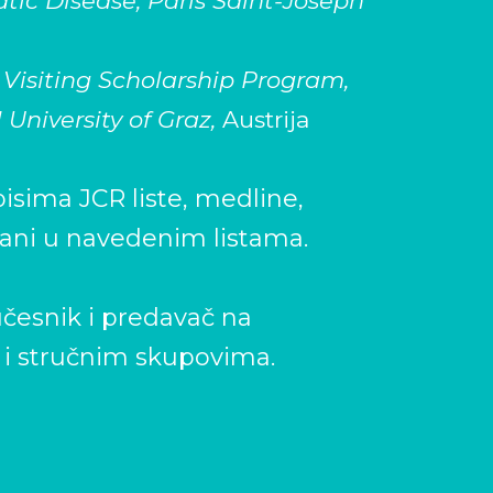
tic Disease, Paris Saint-Joseph
Visiting Scholarship Program,
University of Graz,
Austrija
isima JCR liste, medline,
irani u navedenim listama.
česnik i predavač na
i stručnim skupovima.